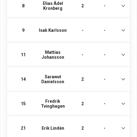
Elias Ädel
8
2
-
Kronberg
9
Isak Karlsson
-
-
Mattias
11
-
-
Johansson
Sarawut
14
2
-
Danielsson
Fredrik
15
2
-
Tvinghagen
21
Erik Lindén
2
-