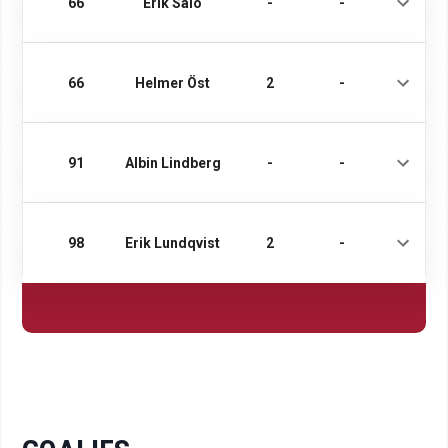
66
Erik Salo
-
-
66
Helmer Öst
2
-
91
Albin Lindberg
-
-
98
Erik Lundqvist
2
-