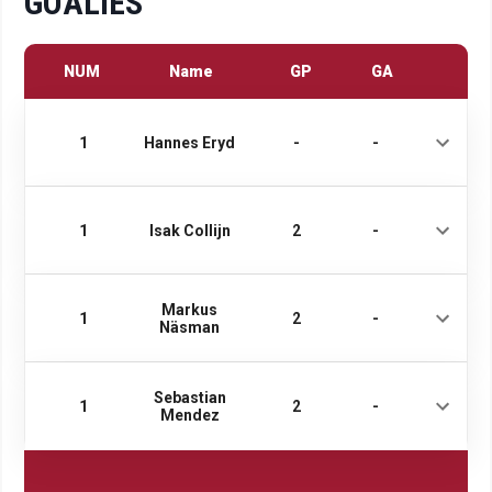
GOALIES
NUM
Name
GP
GA
1
Hannes Eryd
-
-
1
Isak Collijn
2
-
Markus
1
2
-
Näsman
Sebastian
1
2
-
Mendez