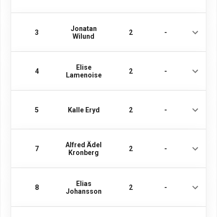
Jonatan
3
2
-
Wilund
Elise
4
2
-
Lamenoise
5
Kalle Eryd
2
-
Alfred Ädel
7
2
-
Kronberg
Elias
8
2
-
Johansson