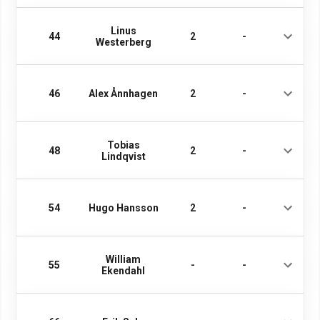
Linus
44
2
-
Westerberg
46
Alex Ånnhagen
2
-
Tobias
48
2
-
Lindqvist
54
Hugo Hansson
2
-
William
55
-
-
Ekendahl